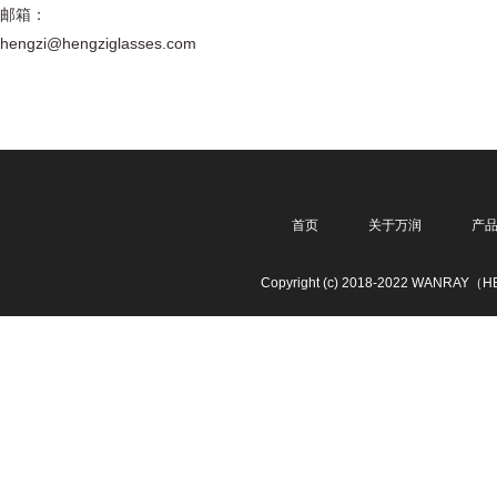
邮箱：
hengzi@hengziglasses.com
首页
关于万润
产
Copyright (c) 2018-2022 WANRAY（HE