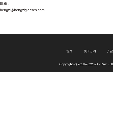
邮箱：
hengzi@hengziglasses.com
首页
关于万润
产
Copyright (c) 2018-2022 WANRAY（HE