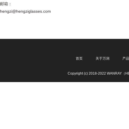
邮箱：
hengzi@hengziglasses.com
首页
关于万润
产
Copyright (c) 2018-2022 WANRAY（HE